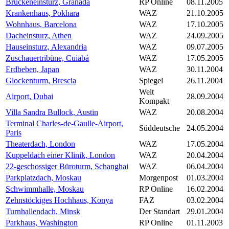
Brückeneinsturz, Granada
RP Online
08.11.2005
Krankenhaus, Pokhara
WAZ
21.10.2005
Wohnhaus, Barcelona
WAZ
17.10.2005
Dacheinsturz, Athen
WAZ
24.09.2005
Hauseinsturz, Alexandria
WAZ
09.07.2005
Zuschauertribüne, Cuiabá
WAZ
17.05.2005
Erdbeben, Japan
WAZ
30.11.2004
Glockenturm, Brescia
Spiegel
26.11.2004
Welt
Airport, Dubai
28.09.2004
Kompakt
Villa Sandra Bullock, Austin
WAZ
20.08.2004
Terminal Charles-de-Gaulle-Airport,
Süddeutsche
24.05.2004
Paris
Theaterdach, London
WAZ
17.05.2004
Kuppeldach einer Klinik, London
WAZ
20.04.2004
22-geschossiger Büroturm, Schanghai
WAZ
06.04.2004
Parkplatzdach, Moskau
Morgenpost
01.03.2004
Schwimmhalle, Moskau
RP Online
16.02.2004
Zehnstöckiges Hochhaus, Konya
FAZ
03.02.2004
Turnhallendach, Minsk
Der Standart
29.01.2004
Parkhaus, Washington
RP Online
01.11.2003