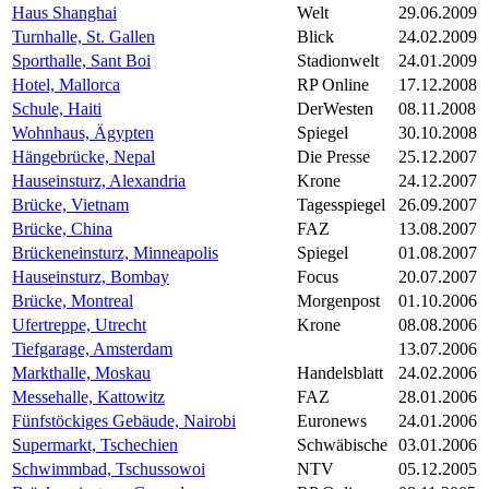
Haus Shanghai
Welt
29.06.2009
Turnhalle, St. Gallen
Blick
24.02.2009
Sporthalle, Sant Boi
Stadionwelt
24.01.2009
Hotel, Mallorca
RP Online
17.12.2008
Schule, Haiti
DerWesten
08.11.2008
Wohnhaus, Ägypten
Spiegel
30.10.2008
Hängebrücke, Nepal
Die Presse
25.12.2007
Hauseinsturz, Alexandria
Krone
24.12.2007
Brücke, Vietnam
Tagesspiegel
26.09.2007
Brücke, China
FAZ
13.08.2007
Brückeneinsturz, Minneapolis
Spiegel
01.08.2007
Hauseinsturz, Bombay
Focus
20.07.2007
Brücke, Montreal
Morgenpost
01.10.2006
Ufertreppe, Utrecht
Krone
08.08.2006
Tiefgarage, Amsterdam
13.07.2006
Markthalle, Moskau
Handelsblatt
24.02.2006
Messehalle, Kattowitz
FAZ
28.01.2006
Fünfstöckiges Gebäude, Nairobi
Euronews
24.01.2006
Supermarkt, Tschechien
Schwäbische
03.01.2006
Schwimmbad, Tschussowoi
NTV
05.12.2005